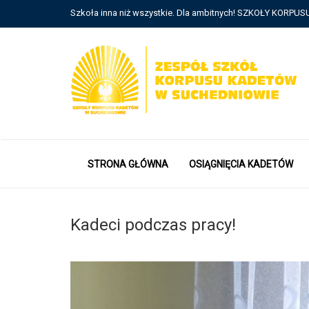
Szkoła inna niż wszystkie. Dla ambitnych! SZKOŁY KORP
STRONA GŁÓWNA
OSIĄGNIĘCIA KADETÓW
Kadeci podczas pracy!